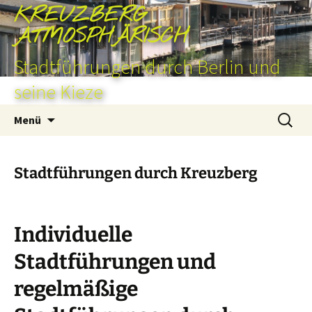
Zum
KREUZBERG
Inhalt
ATMOSPHÄRISCH
springen
Stadtführungen durch Berlin und
seine Kieze
Suchen
Menü
nach:
Stadtführungen durch Kreuzberg
Individuelle
Stadtführungen und
regelmäßige